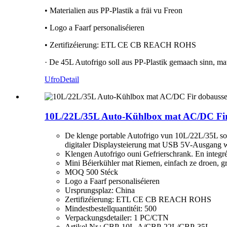
• Materialien aus PP-Plastik a fräi vu Freon
• Logo a Faarf personaliséieren
• Zertifizéierung: ETL CE CB REACH ROHS
· De 45L Autofrigo soll aus PP-Plastik gemaach sinn, mat
Ufro
Detail
10L/22L/35L Auto-Kühlbox mat AC/DC Fir
De klenge portable Autofrigo vun 10L/22L/35L sol
digitaler Displaysteierung mat USB 5V-Ausgang w
Klengen Autofrigo ouni Gefrierschrank. En integ
Mini Béierkühler mat Riemen, einfach ze droen, g
MOQ 500 Stéck
Logo a Faarf personaliséieren
Ursprungsplaz: China
Zertifizéierung: ETL CE CB REACH ROHS
Mindestbestellquantitéit: 500
Verpackungsdetailer: 1 PC/CTN
Artikel Nr.: CBP-10L-A/CBP-22L/CBP-35L