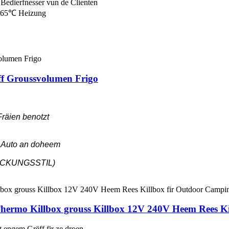
 Bedierfnesser vun de Clienten
0-65℃ Heizung
ff Groussvolumen Frigo
Fräien benotzt
 Auto an doheem
PACKUNGSSTIL)
 Thermo Killbox grouss Killbox 12V 240V Heem Rees K
 engem Grëff fir ze droen.