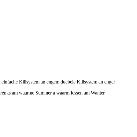
 einfache Killsystem an engem duebele Killsystem an enger
 Gedrénks am waarme Summer a waarm Iessen am Wanter.