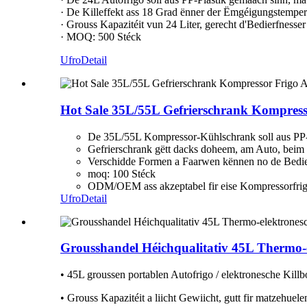
· De Killeffekt ass 18 Grad ënner der Ëmgéigungstemper
· Grouss Kapazitéit vun 24 Liter, gerecht d'Bedierfnesser
· MOQ: 500 Stéck
Ufro
Detail
Hot Sale 35L/55L Gefrierschrank Kompress
De 35L/55L Kompressor-Kühlschrank soll aus PP-
Gefrierschrank gëtt dacks doheem, am Auto, beim
Verschidde Formen a Faarwen kënnen no de Bedierf
moq: 100 Stéck
ODM/OEM ass akzeptabel fir eise Kompressorfri
Ufro
Detail
Grousshandel Héichqualitativ 45L Thermo
• 45L groussen portablen Autofrigo / elektronesche Ki
• Grouss Kapazitéit a liicht Gewiicht, gutt fir matzehue