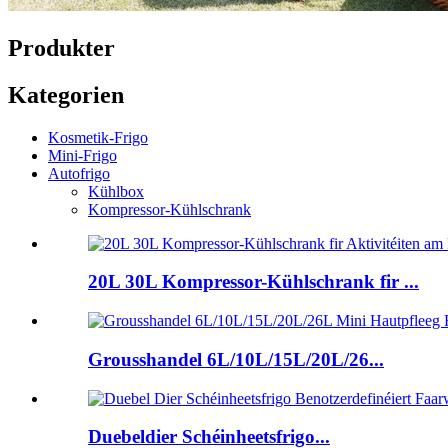
Produkter
Kategorien
Kosmetik-Frigo
Mini-Frigo
Autofrigo
Kühlbox
Kompressor-Kühlschrank
20L 30L Kompressor-Kühlschrank fir ...
Grousshandel 6L/10L/15L/20L/26...
Duebeldier Schéinheetsfrigo...