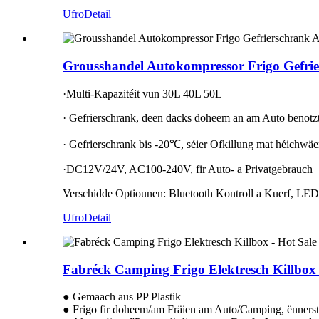
Ufro
Detail
Grousshandel Autokompressor Frigo Gefrie
·Multi-Kapazitéit vun 30L 40L 50L
· Gefrierschrank, deen dacks doheem an am Auto benotzt
· Gefrierschrank bis -20℃, séier Ofkillung mat héichwä
·DC12V/24V, AC100-240V, fir Auto- a Privatgebrauch
Verschidde Optiounen: Bluetooth Kontroll a Kuerf, LED
Ufro
Detail
Fabréck Camping Frigo Elektresch Killbox 
● Gemaach aus PP Plastik
● Frigo fir doheem/am Fräien am Auto/Camping, ënner