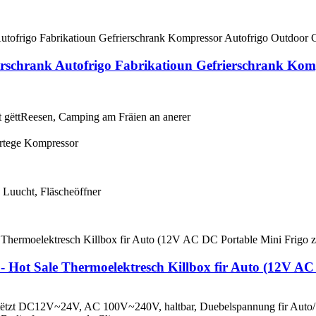
rschrank Autofrigo Fabrikatioun Gefrierschrank Ko
 gëtt
Reesen
, Camping am Fräien an anerer
ertege Kompressor
 Luucht, Fläscheöffner
- Hot Sale Thermoelektresch Killbox fir Auto (12V AC
stëtzt DC12V~24V, AC 100V~240V, haltbar, Duebelspannung fir Auto/