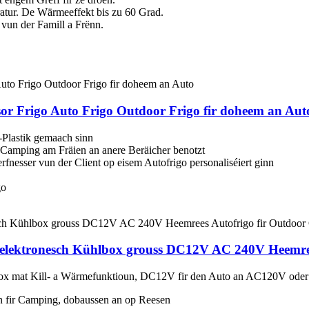
atur. De Wärmeeffekt bis zu 60 Grad.
 vun der Famill a Frënn.
or Frigo Auto Frigo Outdoor Frigo fir doheem an Aut
Plastik gemaach sinn
 Camping am Fräien an anere Beräicher benotzt
nesser vun der Client op eisem Autofrigo personaliséiert ginn
go
-elektronesch Kühlbox grouss DC12V AC 240V Heemre
llbox mat Kill- a Wärmefunktioun, DC12V fir den Auto an AC120V ode
len fir Camping, dobaussen an op Reesen