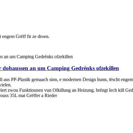
 engem Grëff fir ze droen.
 dobaussen an um Camping Gedrénks ofzekillen
l aus PP-Plastik gemaach sinn, e modernen Design hunn, tëscht engem
ielen.
réiert zwou Funktiounen vun Ofkillung an Heizung, bréngt Iech kill
rouss 35L mat Grëffer a Rieder