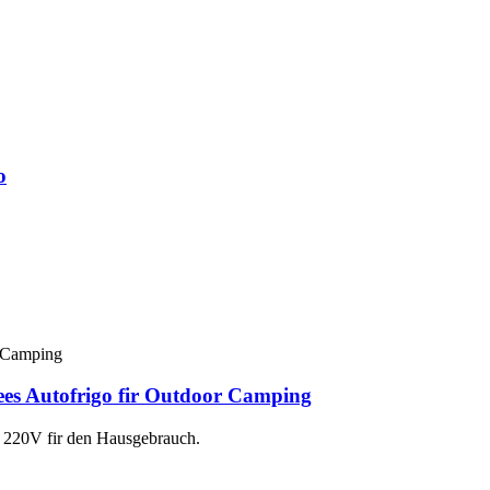
o
es Autofrigo fir Outdoor Camping
r 220V fir den Hausgebrauch.