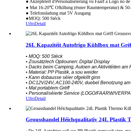
● Akzeptéiert d'Personaliséierung vu Faarf a Logo no de
● Mat 16-20℃ Ofkillung (ënner Raumtemperatur) & 5
● Telefonsladung mat 5V Ausgang
●MOQ: 500 Stéck
Ufro
Detail
26L Kapazitéit Autofrigo Kühlbox mat Grë
• MOQ: 500 Stéck
• Zousätzlech Optiounen: Digital Display
• Dacks beim Camping, Autoen an Aktivitéiten am 
• Material: PP Plastik, a sou weider
• Kann dobausse séier ofgekillt ginn
• DC12V/24V, AC100-240V, duebel Benotzung am
• Mat portablem Grëff
• Personaliséierte Service (LOGO/FAARW/VER
Ufro
Detail
Grousshandel Héichqualitativ 24L Plastik
· De 24L Autofrigo soll aus PP-Plastik gemaach sinn, mat