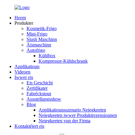
Heem
Produkter
Kosmetik-Frigo
Mini-Frigo
Slush Maschinn
Äismaschinn
Autofrigo
Kühlbox
Kompressor-Kühlschrank
Applikatioun
Videoen
Iwwer eis
Eis Geschicht
Zertifikater
Fabréckstour
Ausstellungsshow
Blog
Applikatiounsszenario Neiegkeeten
Neiegkeeten iwwer Produktrezensiounen
Neiegkeeten vun der Firma
Kontaktéiert eis