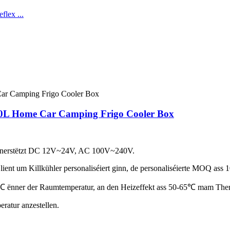
 50L Home Car Camping Frigo Cooler Box
 ënnerstëtzt DC 12V~24V, AC 100V~240V.
ent um Killkühler personaliséiert ginn, de personaliséierte MOQ ass 
-17℃ ënner der Raumtemperatur, an den Heizeffekt ass 50-65℃ mam The
ratur anzestellen.