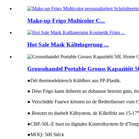
Make-up Frigo Multicolor C...
Hot Sale Mask Kältelagerung ...
Grousshandel Portable Grouss Kapazitéit
●Déi thermoelektresch Kühlbox aus PP-Plastik.
● Dëse Frigo kann doheem an dobausse benotzt ginn,
● Verschidde Faarwe kënnen no de Bedierfnesser vum Cli
● Benotzt en duebelt Killsystem, de Killeffekt ass 15
●CBP-50L-E huet en digitales Kontrollsystem fir d'Tempe
●MOQ: 500 Stéck